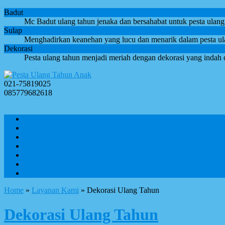
Badut
Mc Badut ulang tahun jenaka dan bersahabat untuk pesta ulang 
Sulap
Menghadirkan keanehan yang lucu dan menarik dalam pesta ulan
Dekorasi
Pesta ulang tahun menjadi meriah dengan dekorasi yang indah 
021-75819025
085779682618
Home
Tentang Kami
Layanan Kami
Daftar Harga
Syarat dan Ketentuan
Kontak Kami
Blog
Home
»
Layanan Kami
» Dekorasi Ulang Tahun
Dekorasi Ulang Tahun