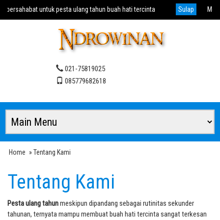
ersahabat untuk pesta ulang tahun buah hati tercinta
Sulap
Menghad
021-75819025
085779682618
Home
» Tentang Kami
Tentang Kami
Pesta ulang tahun
meskipun dipandang sebagai rutinitas sekunder
tahunan, ternyata mampu membuat buah hati tercinta sangat terkesan