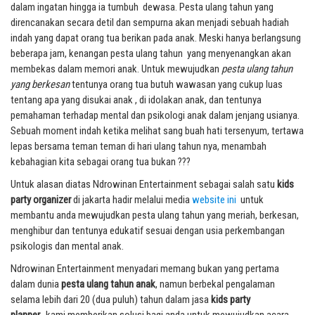
dalam ingatan hingga ia tumbuh dewasa. Pesta ulang tahun yang
direncanakan secara detil dan sempurna akan menjadi sebuah hadiah
indah yang dapat orang tua berikan pada anak. Meski hanya berlangsung
beberapa jam, kenangan pesta ulang tahun yang menyenangkan akan
membekas dalam memori anak. Untuk mewujudkan
pesta ulang tahun
yang berkesan
tentunya orang tua butuh wawasan yang cukup luas
tentang apa yang disukai anak , di idolakan anak, dan tentunya
pemahaman terhadap mental dan psikologi anak dalam jenjang usianya.
Sebuah moment indah ketika melihat sang buah hati tersenyum, tertawa
lepas bersama teman teman di hari ulang tahun nya, menambah
kebahagian kita sebagai orang tua bukan ???
Untuk alasan diatas Ndrowinan Entertainment sebagai salah satu
kids
party organizer
di jakarta hadir melalui media
website ini
untuk
membantu anda mewujudkan pesta ulang tahun yang meriah, berkesan,
menghibur dan tentunya edukatif sesuai dengan usia perkembangan
psikologis dan mental anak.
Ndrowinan Entertainment menyadari memang bukan yang pertama
dalam dunia
pesta ulang tahun anak
, namun berbekal pengalaman
selama lebih dari 20 (dua puluh) tahun dalam jasa
kids party