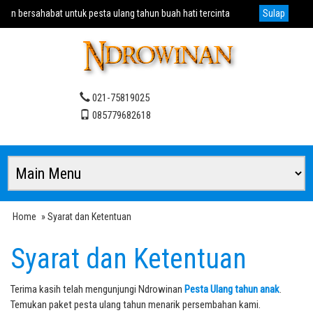
n bersahabat untuk pesta ulang tahun buah hati tercinta
Sulap
Meng
021-75819025
085779682618
Home
» Syarat dan Ketentuan
Syarat dan Ketentuan
Terima kasih telah mengunjungi Ndrowinan
Pesta Ulang tahun anak
.
Temukan paket pesta ulang tahun menarik persembahan kami.